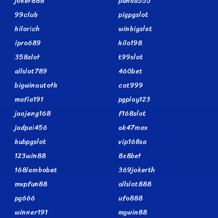
joker888
panda555
99club
pigpgslot
hilorich
winbigslot
ipro689
hilo198
358slot
t99slot
allslot789
460bet
bigwinautoth
cat999
mafia191
pgplay123
jaojeng168
f168slot
jadpai456
ak47max
hubpgslot
vip168sa
123win88
8x8bet
168lambobet
369jokerth
mvpfun88
allslot888
pg666
ufo888
winner191
mgwin88