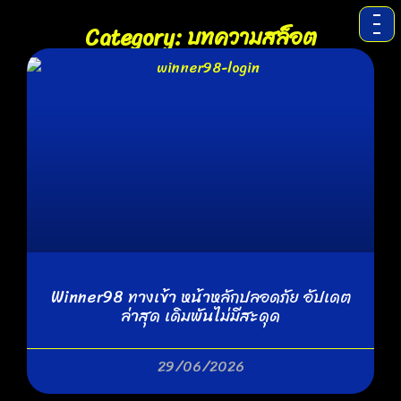
Category: บทความสล็อต
Winner98 ทางเข้า หน้าหลักปลอดภัย อัปเดต
ล่าสุด เดิมพันไม่มีสะดุด
29/06/2026