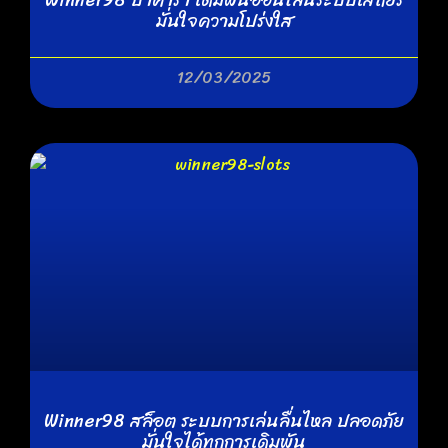
Winner98 บาคาร่า เดิมพันออนไลน์ระบบเสถียร
มั่นใจความโปร่งใส
12/03/2025
Winner98 สล็อต ระบบการเล่นลื่นไหล ปลอดภัย
มั่นใจได้ทุกการเดิมพัน