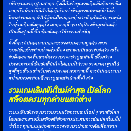
รหัสตามมาตรฐานสากล ดังนั้นไม่ว่าคุณจะเดิมพันด้วยวงเงิน
มากหรือน้อย ก็มั่นใจได้เต็มร้อยว่าข้อมูลจะปลอดภัย ไม่รั่ว
ไหลสู่ภายนอก ทำให้ผู้เล่นใหม่และเก่าสมาชิกสัมผัสความอุ่น
ใจก่อนเดิมพันทุกครั้ง นอกจากนี้ การปกป้องข้อมูลส่วนตัว
เป็นพื้นฐานที่เว็บเดิมพันควรให้ความสำคัญ
ทั้งนี้การอัปเดตระบบและตรวจสอบความถูกต้องของ
ซอฟต์แวร์จะทำอย่างต่อเนื่อง หากพบปัญหาข้อขัดข้องหรือ
ข้อผิดพลาด ทีมเทคนิคของเราจะเข้าดูแลทันที เพื่อสร้าง
ประสบการณ์เดิมพันที่มั่นใจได้แบบไร้กังวล วางมาตรฐานให้
สูงที่สุดเทียบเท่าเว็บต่างประเทศ นอกจากนี้ การอัปเดตระบบ
สม่ำเสมอสะท้อนถึงการดูแลหลังบ้านที่จริงจัง
รวมเกมเดิมพันใหม่ล่าสุด เปิดโลก
สล็อตครบทุกค่ายแตกต่าง
ระบบเดิมพันของเรารวบรวมนวัตกรรมเกมใหม่ ๆ จากทั่วโลก
โดยเฉพาะสายปั่นสล็อตที่ต้องการประสบการณ์แปลกใหม่ไม่
ซ้ำใคร ทุกเกมบนช่องทางตรงของเราผ่านการคัดเลือกจาก