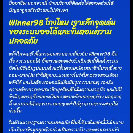
มืออาชีพ นอกจากนี้ ฝ่ายบริการที่ติดต่อได้ตลอดช่วยให้
ปัญหาถูกแก้ไขเร็วและไม่ค้างคา
Winner98 โกงไหม เจาะลึกจุดเด่น
ของระบบออโต้และขั้นตอนความ
ปลอดภัย
หนึ่งในจุดแข็งที่หลายคนสอบถามเกี่ยวกับ Winner98 คือ
เรื่อง ระบบออโต้ ซึ่งทางแพลตฟอร์มเดิมพันนี้ติดตั้งระบบ
อัตโนมัติเต็มรูปแบบตั้งแต่ขั้นตอนสมัครสมาชิกไปจนถึงการ
ถอน-ฝากเงิน ทำให้ทุกกระบวนการโปร่งใส ตรวจสอบย้อน
หลังได้ และไม่ต้องรอแอดมินยืนยันธุรกรรมนานๆ รองรับ
ความต้องการของสมาชิกยุคใหม่ที่เน้นความรวดเร็ว และไม่มี
ข้อผิดพลาดเรื่องยอดเงินหลงหายหรือยอดตกค้าง นอกจาก
นี้ ระบบออโต้ลดการรอคอยและทำให้ธุรกรรมตรวจสอบได้
ง่ายขึ้น
ในด้านมาตรฐานความปลอดภัย พื้นที่เดิมพันแห่งนี้มีนโยบาย
เก็บรักษาข้อมูลลูกค้าอย่างเป็นความลับ และผ่านระบบเข้า