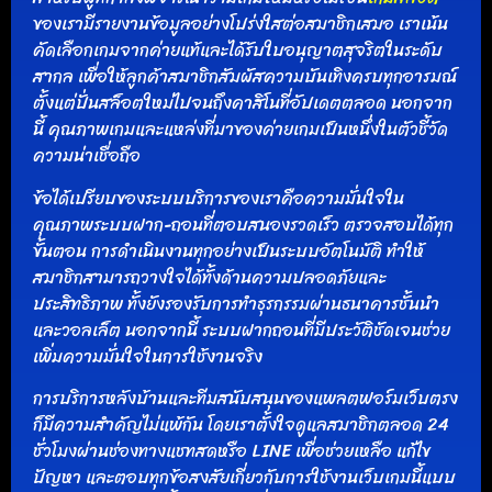
ของเรามีรายงานข้อมูลอย่างโปร่งใสต่อสมาชิกเสมอ เราเน้น
คัดเลือกเกมจากค่ายแท้และได้รับใบอนุญาตสุจริตในระดับ
สากล เพื่อให้ลูกค้าสมาชิกสัมผัสความบันเทิงครบทุกอารมณ์
ตั้งแต่ปั่นสล็อตใหม่ไปจนถึงคาสิโนที่อัปเดตตลอด นอกจาก
นี้ คุณภาพเกมและแหล่งที่มาของค่ายเกมเป็นหนึ่งในตัวชี้วัด
ความน่าเชื่อถือ
ข้อได้เปรียบของระบบบริการของเราคือความมั่นใจใน
คุณภาพระบบฝาก-ถอนที่ตอบสนองรวดเร็ว ตรวจสอบได้ทุก
ขั้นตอน การดำเนินงานทุกอย่างเป็นระบบอัตโนมัติ ทำให้
สมาชิกสามารถวางใจได้ทั้งด้านความปลอดภัยและ
ประสิทธิภาพ ทั้งยังรองรับการทำธุรกรรมผ่านธนาคารชั้นนำ
และวอลเล็ต นอกจากนี้ ระบบฝากถอนที่มีประวัติชัดเจนช่วย
เพิ่มความมั่นใจในการใช้งานจริง
การบริการหลังบ้านและทีมสนับสนุนของแพลตฟอร์มเว็บตรง
ก็มีความสำคัญไม่แพ้กัน โดยเราตั้งใจดูแลสมาชิกตลอด 24
ชั่วโมงผ่านช่องทางแชทสดหรือ LINE เพื่อช่วยเหลือ แก้ไข
ปัญหา และตอบทุกข้อสงสัยเกี่ยวกับการใช้งานเว็บเกมนี้แบบ