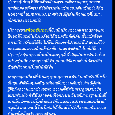
ค่ายระดับโลก ที่มีชื่อเสียงด้านความยุติธรรมและคุณภาพ
กราฟิกสุดอลังการ ทำให้การเล่นแต่ละรอบตื่นเต้นกว่าที่คิด
นอกจากนี้ เกมหลายประเภทช่วยให้ผู้เล่นเลือกแนวที่เหมาะ
กับงบและความถนัด
บริการของ
สล็อตเว็บตรง
นี้ยังเน้นเรื่องความหลากหลายและ
ฟีเจอร์พิเศษที่ปรับเปลี่ยนได้ตามสไตล์ผู้เล่น ตั้งแต่สล็อต
คลาสสิก สล็อตวิดีโอ ไปถึงแจ็กพอตโปรเกรสซีฟ พร้อมรีวิว
และคะแนนความนิยมที่สมาชิกก่อนหน้าฝากไว้โดยไม่มีการ
ปรุงแต่ง ด้วยความโปร่งใสตรงจุดนี้ จึงมีแฟนประจำเข้าร่วม
อย่างต่อเนื่อง นอกจากนี้ ข้อมูลเกมที่ชัดเจนช่วยให้สมาชิก
ตัดสินใจก่อนเริ่มเล่นได้ดีขึ้น
นอกจากเกมใหม่ที่อัปเดตตลอดเวลา หน้าเว็บหลักยังมีโปรโม
ชั่นและสิทธิพิเศษผลัดเปลี่ยนเพิ่มความคุ้มค่า ทำให้ผู้เล่น
รู้สึกถึงความแตกต่างเสมอ ความตั้งใจในการดูแลสมาชิก
แบบส่วนตัว ทำให้หลายคนเลือกระบบเว็บแท้มาตรฐานเป็นที่
แรกเมื่อต้องการเริ่มเดิมพันสล็อตด้วยงบประมาณแบบไหนก็
สนุกได้ นอกจากนี้ โปรโมชันที่มีเงื่อนไขโปร่งใสช่วยเสริมความ
คุ้มค่าโดยไม่สร้างความสับสน