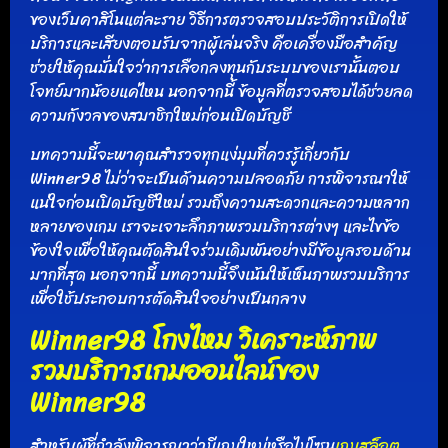
ของเว็บคาสิโนแต่ละราย วิธีการตรวจสอบประวัติการเปิดให้
บริการและเสียงตอบรับจากผู้เล่นจริง คือเครื่องมือสำคัญ
ช่วยให้คุณมั่นใจว่าการเลือกลงทุนกับระบบของเรานั้นตอบ
โจทย์มากน้อยแค่ไหน นอกจากนี้ ข้อมูลที่ตรวจสอบได้ช่วยลด
ความกังวลของสมาชิกใหม่ก่อนเปิดบัญชี
บทความนี้จะพาคุณสำรวจทุกแง่มุมที่ควรรู้เกี่ยวกับ
Winner98 ไม่ว่าจะเป็นด้านความปลอดภัย การพิจารณาให้
แน่ใจก่อนเปิดบัญชีใหม่ รวมถึงความสะดวกและความหลาก
หลายของเกม เราจะเจาะลึกภาพรวมบริการต่างๆ และไขข้อ
ข้องใจเพื่อให้คุณตัดสินใจร่วมเดิมพันอย่างมีข้อมูลรอบด้าน
มากที่สุด นอกจากนี้ บทความนี้จึงเน้นให้เห็นภาพรวมบริการ
เพื่อใช้ประกอบการตัดสินใจอย่างเป็นกลาง
Winner98 โกงไหม วิเคราะห์ภาพ
รวมบริการเกมออนไลน์ของ
Winner98
สำหรับผู้ที่กำลังพิจารณาว่ามีเกมใหม่หรือไม่โซน
เกมสล็อต