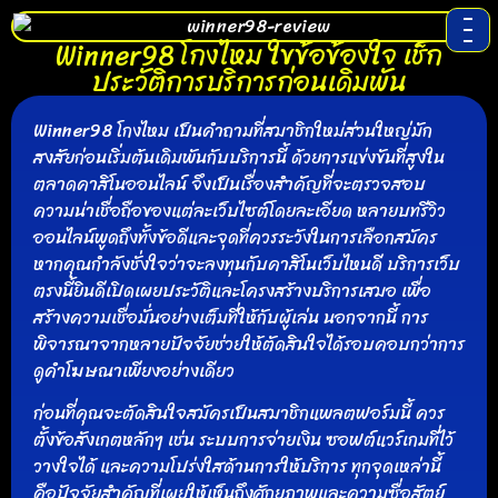
Winner98 โกงไหม ใขข้อข้องใจ เช็ก
ประวัติการบริการก่อนเดิมพัน
Winner98 โกงไหม เป็นคำถามที่สมาชิกใหม่ส่วนใหญ่มัก
สงสัยก่อนเริ่มต้นเดิมพันกับบริการนี้ ด้วยการแข่งขันที่สูงใน
ตลาดคาสิโนออนไลน์ จึงเป็นเรื่องสำคัญที่จะตรวจสอบ
ความน่าเชื่อถือของแต่ละเว็บไซต์โดยละเอียด หลายบทรีวิว
ออนไลน์พูดถึงทั้งข้อดีและจุดที่ควรระวังในการเลือกสมัคร
หากคุณกำลังชั่งใจว่าจะลงทุนกับคาสิโนเว็บไหนดี บริการเว็บ
ตรงนี้ยินดีเปิดเผยประวัติและโครงสร้างบริการเสมอ เพื่อ
สร้างความเชื่อมั่นอย่างเต็มที่ให้กับผู้เล่น นอกจากนี้ การ
พิจารณาจากหลายปัจจัยช่วยให้ตัดสินใจได้รอบคอบกว่าการ
ดูคำโฆษณาเพียงอย่างเดียว
ก่อนที่คุณจะตัดสินใจสมัครเป็นสมาชิกแพลตฟอร์มนี้ ควร
ตั้งข้อสังเกตหลักๆ เช่น ระบบการจ่ายเงิน ซอฟต์แวร์เกมที่ไว้
วางใจได้ และความโปร่งใสด้านการให้บริการ ทุกจุดเหล่านี้
คือปัจจัยสำคัญที่เผยให้เห็นถึงศักยภาพและความซื่อสัตย์