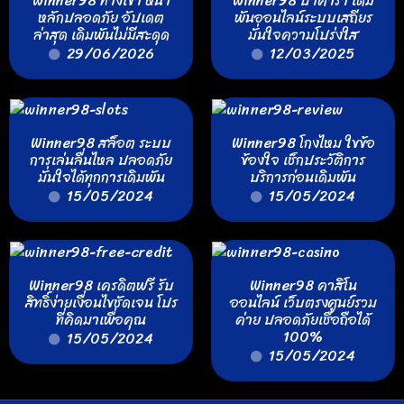
Winner98 ทางเข้า หน้า
Winner98 บาคาร่า เดิม
หลักปลอดภัย อัปเดต
พันออนไลน์ระบบเสถียร
ล่าสุด เดิมพันไม่มีสะดุด
มั่นใจความโปร่งใส
29/06/2026
12/03/2025
Winner98 สล็อต ระบบ
Winner98 โกงไหม ใขข้อ
การเล่นลื่นไหล ปลอดภัย
ข้องใจ เช็กประวัติการ
มั่นใจได้ทุกการเดิมพัน
บริการก่อนเดิมพัน
15/05/2024
15/05/2024
Winner98 เครดิตฟรี รับ
Winner98 คาสิโน
สิทธิ์ง่ายเงื่อนไขชัดเจน โปร
ออนไลน์ เว็บตรงศูนย์รวม
ที่คิดมาเพื่อคุณ
ค่าย ปลอดภัยเชื่อถือได้
100%
15/05/2024
15/05/2024