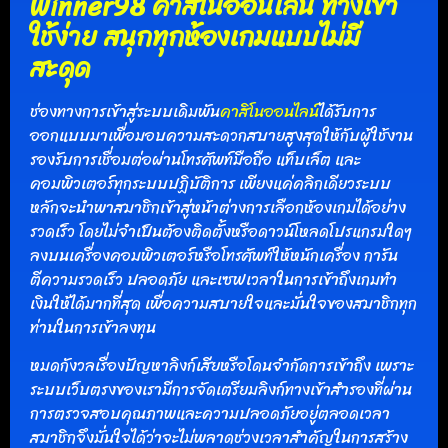
Winner98 คาสิโนออนไลน์
ทางเข้า
ใช้ง่าย สนุกทุกห้องเกมแบบไม่มี
สะดุด
ช่องทางการเข้าสู่ระบบเดิมพัน
คาสิโนออนไลน์
ได้รับการ
ออกแบบมาเพื่อมอบความสะดวกสบายสูงสุดให้กับผู้ใช้งาน
รองรับการเชื่อมต่อผ่านโทรศัพท์มือถือ แท็บเล็ต และ
คอมพิวเตอร์ทุกระบบปฏิบัติการ เพียงแค่คลิกเดียวระบบ
หลักจะนำพาสมาชิกเข้าสู่หน้าต่างการเลือกห้องเกมได้อย่าง
รวดเร็ว โดยไม่จำเป็นต้องติดตั้งหรือดาวน์โหลดโปรแกรมใดๆ
ลงบนเครื่องคอมพิวเตอร์หรือโทรศัพท์ให้หนักเครื่อง การัน
ตีความรวดเร็ว ปลอดภัย และเซฟเวลาในการเข้าถึงเกมทำ
เงินให้ได้มากที่สุด เพื่อความสบายใจและมั่นใจของสมาชิกทุก
ท่านในการเข้าลงทุน
หมดกังวลเรื่องปัญหาลิงก์เสียหรือโดนจำกัดการเข้าถึง เพราะ
ระบบเว็บตรงของเรามีการจัดเตรียมลิงก์ทางเข้าสำรองที่ผ่าน
การตรวจสอบคุณภาพและความปลอดภัยอยู่ตลอดเวลา
สมาชิกจึงมั่นใจได้ว่าจะไม่พลาดช่วงเวลาสำคัญในการสร้าง