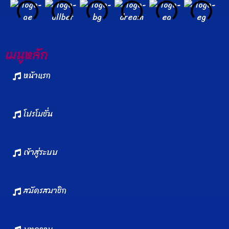
เมนูหลัก
หน้าแรก
โปรโมชั่น
เข้าสู่ระบบ
สมัครสมาชิก